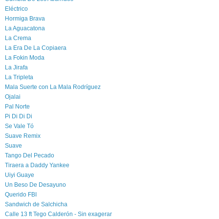
Eléctrico
Hormiga Brava
La Aguacatona
La Crema
La Era De La Copiaera
La Fokin Moda
La Jirafa
La Tripleta
Mala Suerte con La Mala Rodríguez
Ojalai
Pal Norte
Pi Di Di Di
Se Vale Tó
Suave Remix
Suave
Tango Del Pecado
Tiraera a Daddy Yankee
Uiyi Guaye
Un Beso De Desayuno
Querido FBI
Sandwich de Salchicha
Calle 13 ft Tego Calderón - Sin exagerar