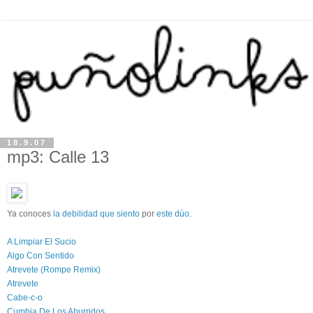
18.9.07
mp3: Calle 13
Ya conoces
la debilidad que siento
por
este dúo
.
A Limpiar El Sucio
Algo Con Sentido
Atrevete (Rompe Remix)
Atrevete
Cabe-c-o
Cumbia De Los Aburridos