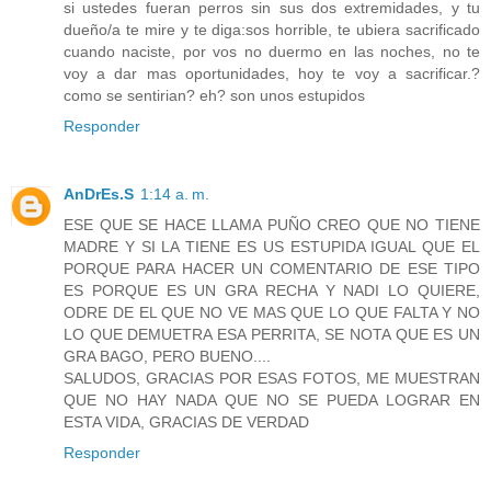
si ustedes fueran perros sin sus dos extremidades, y tu
dueño/a te mire y te diga:sos horrible, te ubiera sacrificado
cuando naciste, por vos no duermo en las noches, no te
voy a dar mas oportunidades, hoy te voy a sacrificar.?
como se sentirian? eh? son unos estupidos
Responder
AnDrEs.S
1:14 a. m.
ESE QUE SE HACE LLAMA PUÑO CREO QUE NO TIENE
MADRE Y SI LA TIENE ES US ESTUPIDA IGUAL QUE EL
PORQUE PARA HACER UN COMENTARIO DE ESE TIPO
ES PORQUE ES UN GRA RECHA Y NADI LO QUIERE,
ODRE DE EL QUE NO VE MAS QUE LO QUE FALTA Y NO
LO QUE DEMUETRA ESA PERRITA, SE NOTA QUE ES UN
GRA BAGO, PERO BUENO....
SALUDOS, GRACIAS POR ESAS FOTOS, ME MUESTRAN
QUE NO HAY NADA QUE NO SE PUEDA LOGRAR EN
ESTA VIDA, GRACIAS DE VERDAD
Responder