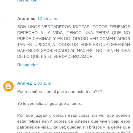
Anónimo
12:35 a. m.
SON UNOS VERDADEROS IDIOTAS, TODOS TENEMOS
DERECHO A LA VIDA, TENGO UNA PERRA QUE NO
PUEDE CAMINAR Y ES DOLOROSO VER COMENTARIOS
TAN ESTÚPIDOS, A TODOS USTEDES ES QUE DEBERÍAN
HABERLOS SACRIFICADO AL NACER!!! NO TIENEN IDEA
DE LO QUE ES EL VERDADERO AMOR
Responder
AndrëZ
1:00 a. m.
Pobres niños... en al perro que este triste???
Yo lo veo feliz al igual que al amo..
Por que juzgan y opinan esas cosas sin ver que pueden
estar felices asi?? pobres de ustedes que viven bajo esos
patrones de vida... tal vez queden sin brazos y la gente que
los vea diga.. ¡que hoooorrroor!!!... por que no se suicida??