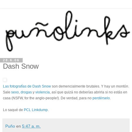
28.6.06
Dash Snow
Las fotografías de Dash Snow
son demencialmente brutales. Y hay un montón.
Sale
sexo
,
drogas
y
violencia
, así que quizá no deberías abrirla si no estás en
casa (NSFW, for the anglo-people!). De verdad, para no
perdérselo
.
Lo saqué de
PCL Linkdump
.
Puño
en
5:47 a. m.